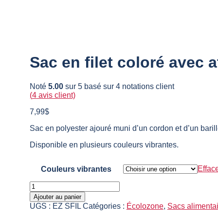
Sac en filet coloré avec
Noté
5.00
sur 5 basé sur
4
notations client
(
4
avis client)
7,99
$
Sac en polyester ajouré muni d’un cordon et d’un barill
Disponible en plusieurs couleurs vibrantes.
Effac
Couleurs vibrantes
quantité
de
Ajouter au panier
Sac
UGS :
EZ SFIL
Catégories :
Écolozone
,
Sacs alimenta
en