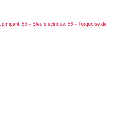
t pimpant
,
55 – Bleu électrique
,
56 – Turquoise de