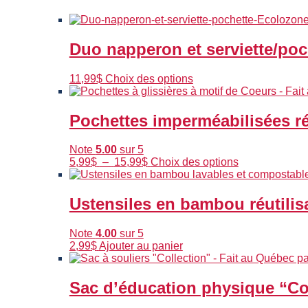
Duo napperon et serviette/poc
Ce
11,99
$
Choix des options
produit
a
plusieurs
Pochettes imperméabilisées ré
variations.
Les
Note
5.00
sur 5
options
Plage
Ce
5,99
$
–
15,99
$
Choix des options
peuvent
de
produit
être
prix :
a
choisies
5,99$
plusieurs
Ustensiles en bambou réutili
sur
à
variations.
la
15,99$
Les
page
Note
4.00
sur 5
options
du
2,99
$
Ajouter au panier
peuvent
produit
être
choisies
Sac d’éducation physique “Co
sur
la