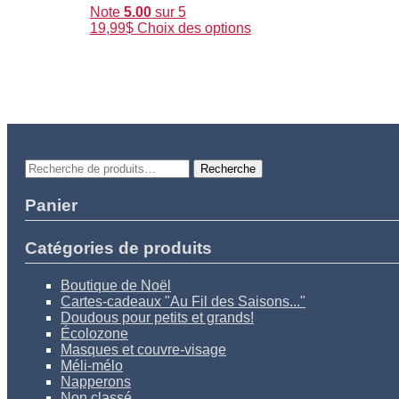
page
Note
5.00
sur 5
du
Ce
19,99
$
Choix des options
produit
produit
a
plusieurs
variations.
Les
options
peuvent
être
Recherche
Recherche
choisies
pour :
sur
Panier
la
page
du
Catégories de produits
produit
Boutique de Noël
Cartes-cadeaux "Au Fil des Saisons..."
Doudous pour petits et grands!
Écolozone
Masques et couvre-visage
Méli-mélo
Napperons
Non classé