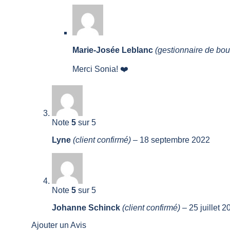
Marie-Josée Leblanc
(gestionnaire de bou
Merci Sonia! ❤️
Note
5
sur 5
Lyne
(client confirmé)
–
18 septembre 2022
Note
5
sur 5
Johanne Schinck
(client confirmé)
–
25 juillet 2
Ajouter un Avis