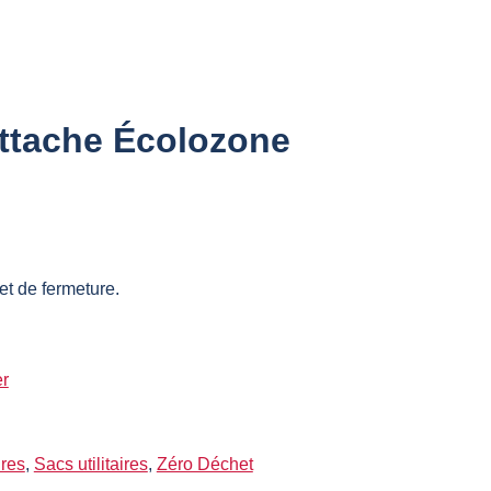
 attache Écolozone
et de fermeture.
er
ires
,
Sacs utilitaires
,
Zéro Déchet