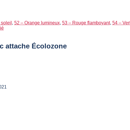
soleil
,
52 – Orange lumineux
,
53 – Rouge flamboyant
,
54 – Ver
ié
ec attache Écolozone
021