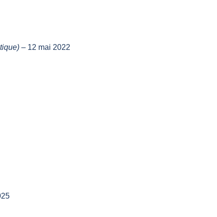
tique)
–
12 mai 2022
025