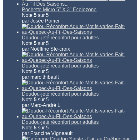
Pochette Micro 5'' X 3'' Écolozone
Note
5
sur 5
par Josée Poirier
Doudou-jeté réconfort pour adultes
Note
5
sur 5
par Noëlline Ste-croix
Doudou-jeté réconfort pour adultes
Note
5
sur 5
par marc thibault
Doudou-jeté réconfort pour adultes
Note
5
sur 5
par Marc-André L.
Doudou-jeté réconfort pour adultes
Note
5
sur 5
par Francine Vigneault