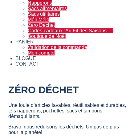
Napperons
Sacs alimentaires
Sacs utilitaires
Méli-Mélo
Zéro Déchet
Cartes-cadeaux “Au Fil des Saisons…”
Boutique de Noël
PANIER
Validation de la commande
Mon compte
BLOGUE
CONTACT
ZÉRO DÉCHET
Une foule d’articles lavables, réutilisables et durables,
tels napperons, pochettes, sacs et tampons
démaquillants.
Bravo, nous réduisons les déchets. Un pas de plus
pour la planète!