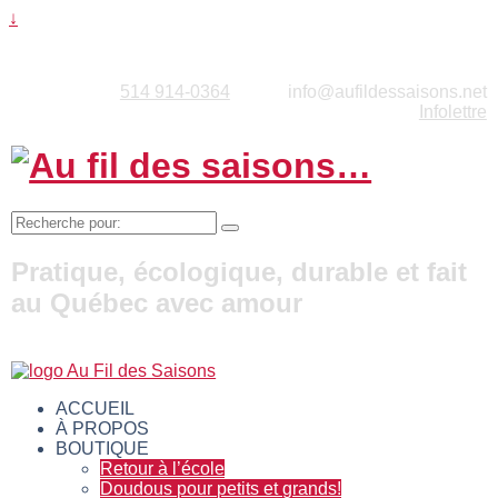
↓
514 914-0364
info@aufildessaisons.net
Infolettre
Recherche
pour:
Pratique, écologique, durable et fait
au Québec avec amour
ACCUEIL
À PROPOS
BOUTIQUE
Retour à l’école
Doudous pour petits et grands!