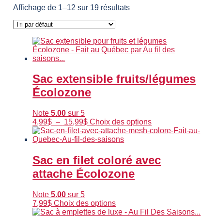
Affichage de 1–12 sur 19 résultats
Sac extensible fruits/légumes
Écolozone
Note
5.00
sur 5
Plage
Ce
4,99
$
–
15,99
$
Choix des options
de
produit
prix :
a
4,99$
plusieurs
à
variations.
Sac en filet coloré avec
15,99$
Les
attache Écolozone
options
peuvent
être
Note
5.00
sur 5
choisies
Ce
7,99
$
Choix des options
sur
produit