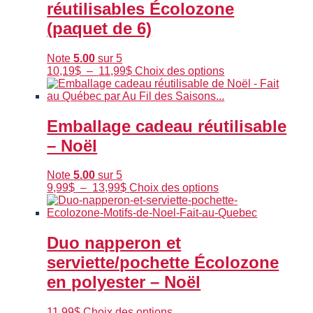
réutilisables Écolozone
peuvent
être
(paquet de 6)
choisies
sur
Note
5.00
sur 5
la
Plage
Ce
10,19
$
–
11,99
$
Choix des options
page
de
produit
du
prix :
a
produit
10,19$
plusieurs
à
variations.
Emballage cadeau réutilisable
11,99$
Les
– Noël
options
peuvent
être
Note
5.00
sur 5
choisies
Plage
Ce
9,99
$
–
13,99
$
Choix des options
sur
de
produit
la
prix :
a
page
9,99$
plusieurs
du
à
variations.
Duo napperon et
produit
13,99$
Les
serviette/pochette Écolozone
options
peuvent
en polyester – Noël
être
choisies
Ce
11,99
$
Choix des options
sur