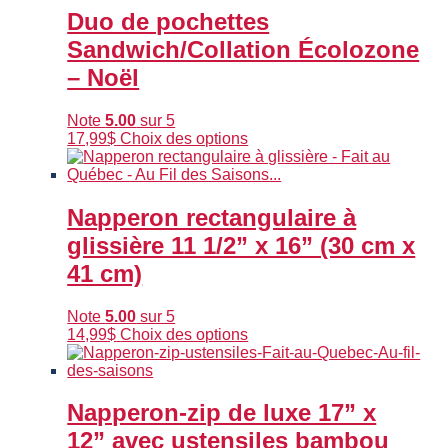
variations.
Duo de pochettes
Les
Sandwich/Collation Écolozone
options
peuvent
– Noël
être
choisies
Note
5.00
sur 5
sur
Ce
17,99
$
Choix des options
la
produit
page
a
du
plusieurs
produit
variations.
Napperon rectangulaire à
Les
glissière 11 1/2” x 16” (30 cm x
options
peuvent
41 cm)
être
choisies
Note
5.00
sur 5
sur
Ce
14,99
$
Choix des options
la
produit
page
a
du
plusieurs
produit
variations.
Napperon-zip de luxe 17” x
Les
12” avec ustensiles bambou
options