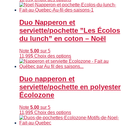
produit
la
a
page
plusieurs
du
variations.
produit
Duo Napperon et
Les
serviette/pochette ”Les Écolos
options
peuvent
du lunch” en coton – Noël
être
choisies
Note
5.00
sur 5
sur
Ce
11,99
$
Choix des options
la
produit
page
a
du
plusieurs
produit
variations.
Duo napperon et
Les
serviette/pochette en polyester
options
peuvent
Écolozone
être
choisies
Note
5.00
sur 5
sur
Ce
11,99
$
Choix des options
la
produit
page
a
du
plusieurs
produit