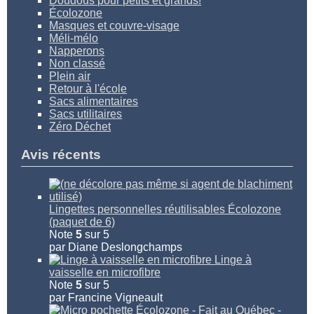
Doudous pour petits et grands!
Écolozone
Masques et couvre-visage
Méli-mélo
Napperons
Non classé
Plein air
Retour à l'école
Sacs alimentaires
Sacs utilitaires
Zéro Déchet
Avis récents
Lingettes personnelles réutilisables Écolozone
(paquet de 6)
Note
5
sur 5
par Diane Deslongchamps
Linge à
vaisselle en microfibre
Note
5
sur 5
par Francine Vigneault