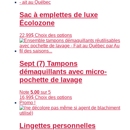
la
a
page
plusieurs
du
variations.
Sac à emplettes de luxe
produit
Les
Écolozone
options
peuvent
être
Ce
22,99
$
Choix des options
choisies
produit
sur
a
la
plusieurs
page
variations.
du
Les
Sept (7) Tampons
produit
options
démaquillants avec micro-
peuvent
être
pochette de lavage
choisies
sur
Note
5.00
sur 5
la
Ce
16,99
$
Choix des options
page
produit
Promo !
du
a
produit
plusieurs
variations.
Les
Lingettes personnelles
options