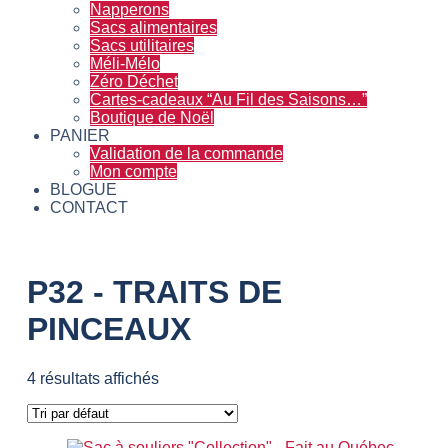
Napperons
Sacs alimentaires
Sacs utilitaires
Méli-Mélo
Zéro Déchet
Cartes-cadeaux “Au Fil des Saisons…”
Boutique de Noël
PANIER
Validation de la commande
Mon compte
BLOGUE
CONTACT
P32 - TRAITS DE
PINCEAUX
4 résultats affichés