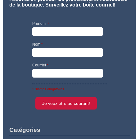
produit
de la boutique. Surveillez votre boîte courriel!
Prénom
*
Nom
*
Courriel
*
*Champs obligatoires
Catégories