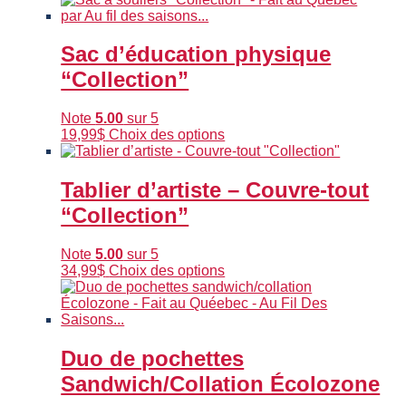
Sac d’éducation physique
“Collection”
Note
5.00
sur 5
Ce
19,99
$
Choix des options
produit
a
plusieurs
Tablier d’artiste – Couvre-tout
variations.
“Collection”
Les
options
peuvent
Note
5.00
sur 5
être
Ce
34,99
$
Choix des options
choisies
produit
sur
a
la
plusieurs
page
variations.
du
Les
Duo de pochettes
produit
options
Sandwich/Collation Écolozone
peuvent
être