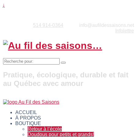
↓
514 914-0364
info@aufildessaisons.net
Infolettre
Recherche
pour:
Pratique, écologique, durable et fait
au Québec avec amour
ACCUEIL
À PROPOS
BOUTIQUE
Retour à l’école
Doudous pour petits et grands!